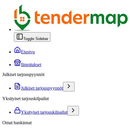
Toggle Sidebar
Etusivu
Ilmoitukset
Julkiset tarjouspyynnöt
Julkiset tarjouspyynnöt
Yksityiset tarjouskilpailut
Yksityiset tarjouskilpailut
Omat hankinnat