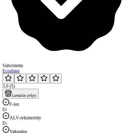
Vahvistettu
Ecoshine
5.0 (5)
Lunasta yritys
F-tax
Ei
ALV-rekisteröity
Ei
Vakuutus