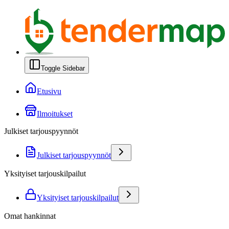
Toggle Sidebar
Etusivu
Ilmoitukset
Julkiset tarjouspyynnöt
Julkiset tarjouspyynnöt
Yksityiset tarjouskilpailut
Yksityiset tarjouskilpailut
Omat hankinnat