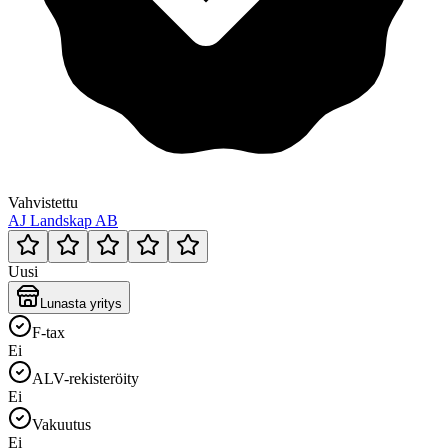
Vahvistettu
AJ Landskap AB
Uusi
Lunasta yritys
F-tax
Ei
ALV-rekisteröity
Ei
Vakuutus
Ei