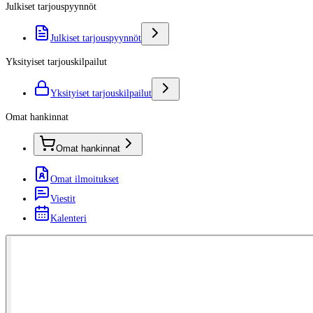
Julkiset tarjouspyynnöt
Julkiset tarjouspyynnöt
Yksityiset tarjouskilpailut
Yksityiset tarjouskilpailut
Omat hankinnat
Omat hankinnat
Omat ilmoitukset
Viestit
Kalenteri