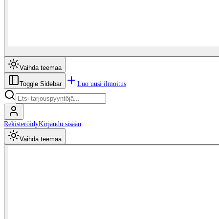
Vaihda teemaa
Luo uusi ilmoitus
Toggle Sidebar
Rekisteröidy
Kirjaudu sisään
Vaihda teemaa