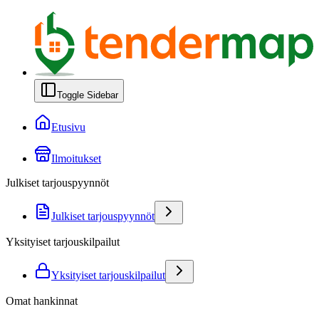
Toggle Sidebar
Etusivu
Ilmoitukset
Julkiset tarjouspyynnöt
Julkiset tarjouspyynnöt
Yksityiset tarjouskilpailut
Yksityiset tarjouskilpailut
Omat hankinnat