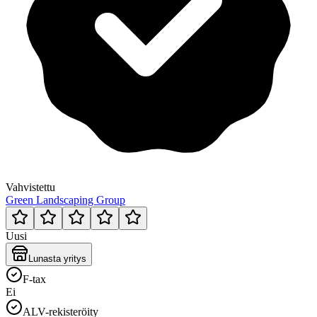
Vahvistettu
Green Landscaping Group
Uusi
Lunasta yritys
F-tax
Ei
ALV-rekisteröity