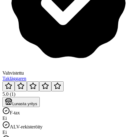
Vahvistettu
Takläggaren
5.0 (1)
Lunasta yritys
F-tax
Ei
ALV-rekisteröity
Ei