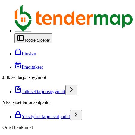
Toggle Sidebar
Etusivu
Ilmoitukset
Julkiset tarjouspyynnöt
Julkiset tarjouspyynnöt
Yksityiset tarjouskilpailut
Yksityiset tarjouskilpailut
Omat hankinnat