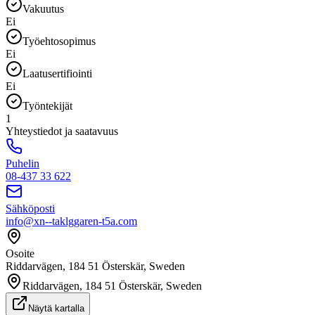
Vakuutus
Ei
Työehtosopimus
Ei
Laatusertifiointi
Ei
Työntekijät
1
Yhteystiedot ja saatavuus
Puhelin
08-437 33 622
Sähköposti
info@xn--taklggaren-t5a.com
Osoite
Riddarvägen, 184 51 Österskär, Sweden
Riddarvägen, 184 51 Österskär, Sweden
Näytä kartalla