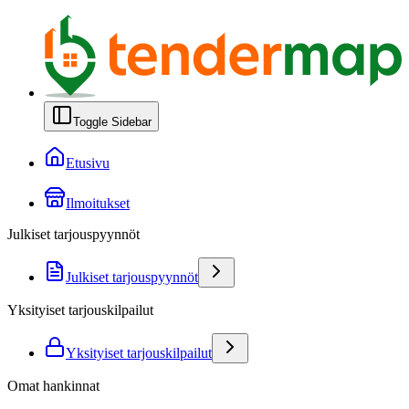
Toggle Sidebar
Etusivu
Ilmoitukset
Julkiset tarjouspyynnöt
Julkiset tarjouspyynnöt
Yksityiset tarjouskilpailut
Yksityiset tarjouskilpailut
Omat hankinnat