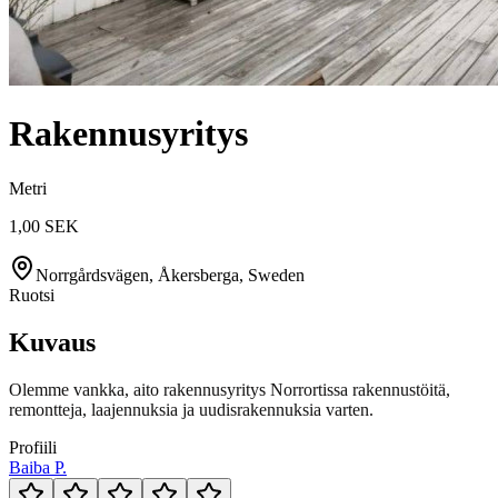
Rakennusyritys
Metri
1,00 SEK
Norrgårdsvägen, Åkersberga, Sweden
Ruotsi
Kuvaus
Olemme vankka, aito rakennusyritys Norrortissa rakennustöitä,
remontteja, laajennuksia ja uudisrakennuksia varten.
Profiili
Baiba P.