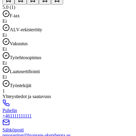
5.0 (1)
F-tax
Ei
ALV-rekisteröity
Ei
Vakuutus
Ei
Työehtosopimus
Ei
Laatusertifiointi
Ei
Työntekijät
1
Yhteystiedot ja saatavuus
Puhelin
+461111111111
Sähköposti
renovering@byggare-akersberga.se