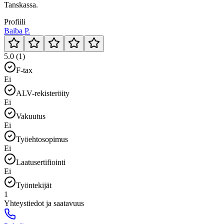
Tanskassa.
Profiili
Baiba P.
5.0 (1)
F-tax
Ei
ALV-rekisteröity
Ei
Vakuutus
Ei
Työehtosopimus
Ei
Laatusertifiointi
Ei
Työntekijät
1
Yhteystiedot ja saatavuus