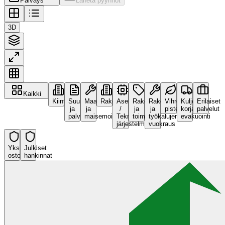
Päiväys
Lähetä pyynnöt
3D
Kaikki
Kiinteistö
Suunnittelu
Maanrakennustyöt
Rakennuspalvelut
Asennukset
Rakennusmateriaalit
Rakennuskoneiden
Vihreä
Kuljetus,
Erilaiset
ja
ja
/
ja
ja
piste
korjaus,
palvelut
palvelut
maisemointi
Tekniset
toimittajat
työkalujen
evakuointi
järjestelmät
vuokraus
Yksityiset
Julkiset
ostot
hankinnat