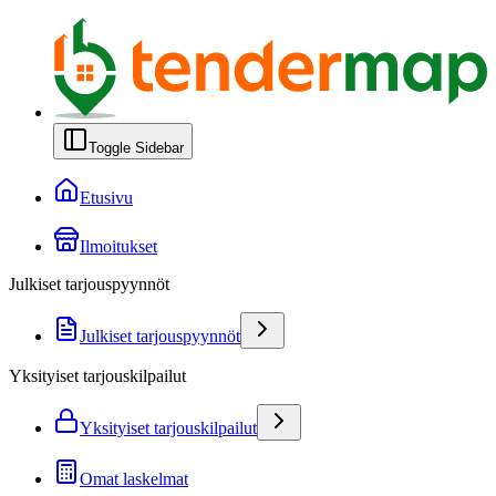
Toggle Sidebar
Etusivu
Ilmoitukset
Julkiset tarjouspyynnöt
Julkiset tarjouspyynnöt
Yksityiset tarjouskilpailut
Yksityiset tarjouskilpailut
Omat laskelmat