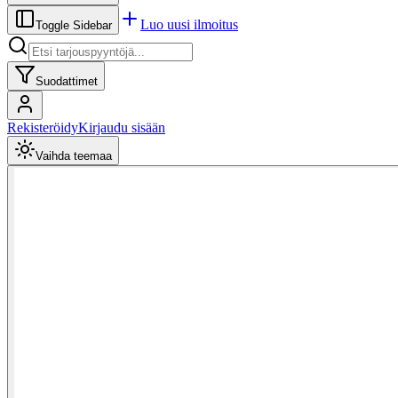
Luo uusi ilmoitus
Toggle Sidebar
Suodattimet
Rekisteröidy
Kirjaudu sisään
Vaihda teemaa