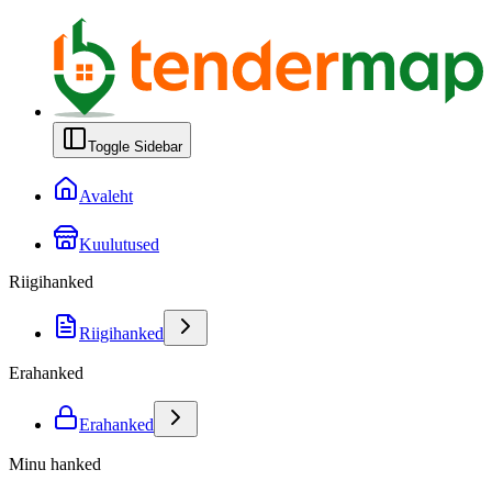
Toggle Sidebar
Avaleht
Kuulutused
Riigihanked
Riigihanked
Erahanked
Erahanked
Minu hanked