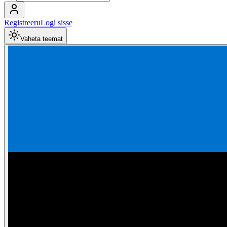
Registreeru
Logi sisse
Vaheta teemat