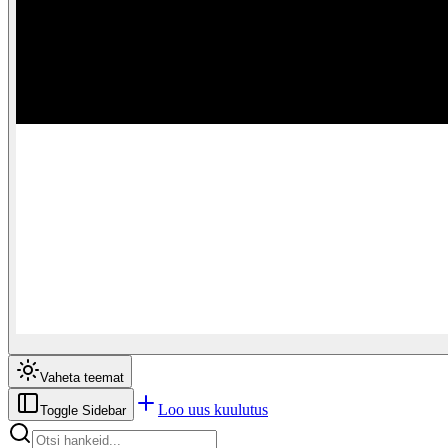
Vaheta teemat
Loo uus kuulutus
Toggle Sidebar