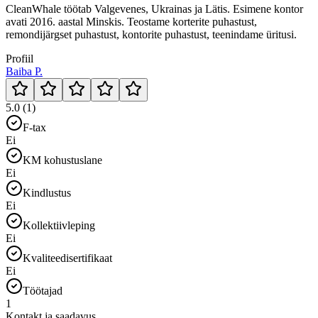
CleanWhale töötab Valgevenes, Ukrainas ja Lätis. Esimene kontor
avati 2016. aastal Minskis. Teostame korterite puhastust,
remondijärgset puhastust, kontorite puhastust, teenindame üritusi.
Profiil
Baiba P.
5.0 (1)
F-tax
Ei
KM kohustuslane
Ei
Kindlustus
Ei
Kollektiivleping
Ei
Kvaliteedisertifikaat
Ei
Töötajad
1
Kontakt ja saadavus