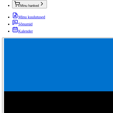
Minu hanked
Minu kuulutused
Sõnumid
Kalender