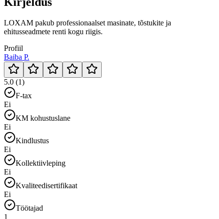
Kirjeldus
LOXAM pakub professionaalset masinate, tõstukite ja
ehitusseadmete renti kogu riigis.
Profiil
Baiba P.
5.0 (1)
F-tax
Ei
KM kohustuslane
Ei
Kindlustus
Ei
Kollektiivleping
Ei
Kvaliteedisertifikaat
Ei
Töötajad
1