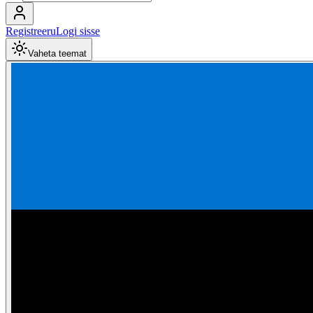
Registreeru
Logi sisse
Vaheta teemat