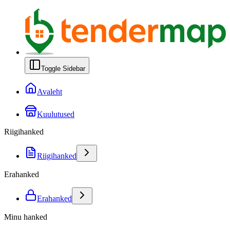
Toggle Sidebar
Avaleht
Kuulutused
Riigihanked
Riigihanked
Erahanked
Erahanked
Minu hanked