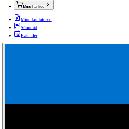
Minu hanked
Minu kuulutused
Sõnumid
Kalender