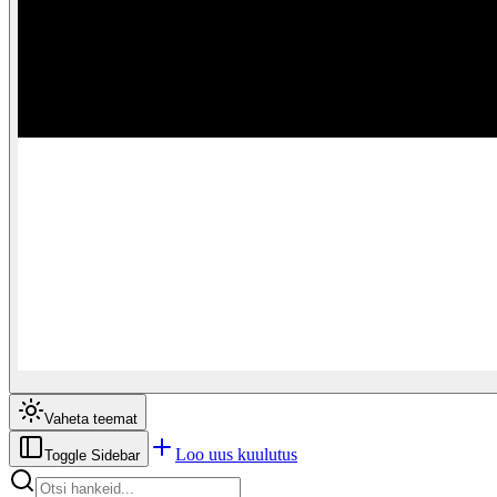
Vaheta teemat
Loo uus kuulutus
Toggle Sidebar