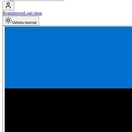
Registreeru
Logi sisse
Vaheta teemat