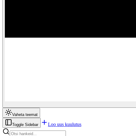
Vaheta teemat
Loo uus kuulutus
Toggle Sidebar