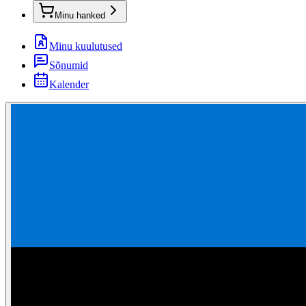
Minu hanked
Minu kuulutused
Sõnumid
Kalender