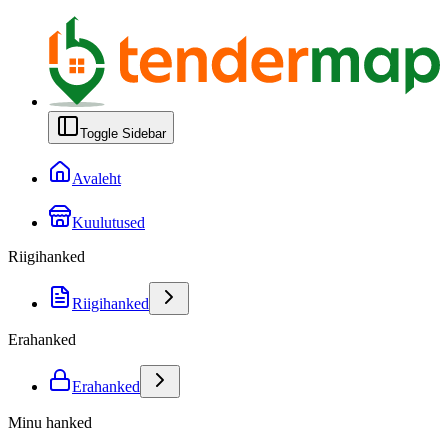
Toggle Sidebar
Avaleht
Kuulutused
Riigihanked
Riigihanked
Erahanked
Erahanked
Minu hanked