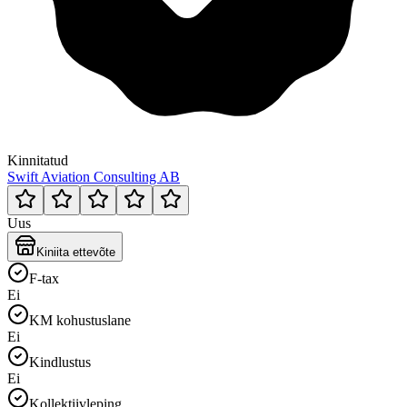
Kinnitatud
Swift Aviation Consulting AB
Uus
Kiniita ettevõte
F-tax
Ei
KM kohustuslane
Ei
Kindlustus
Ei
Kollektiivleping