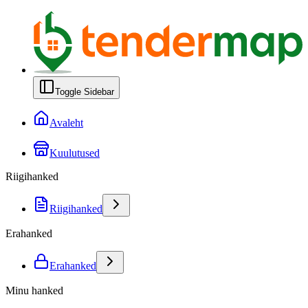
Toggle Sidebar
Avaleht
Kuulutused
Riigihanked
Riigihanked
Erahanked
Erahanked
Minu hanked