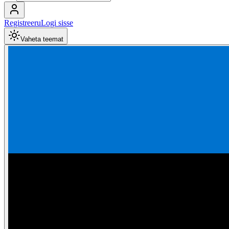
Registreeru
Logi sisse
Vaheta teemat