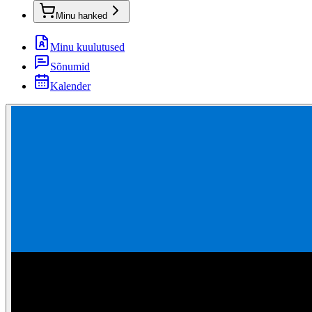
Minu hanked
Minu kuulutused
Sõnumid
Kalender