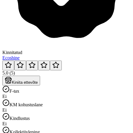
Kinnitatud
Ecoshine
5.0 (5)
Kiniita ettevõte
F-tax
Ei
KM kohustuslane
Ei
Kindlustus
Ei
Kollektiivleping