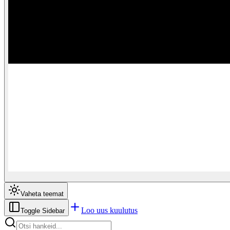
Vaheta teemat
Loo uus kuulutus
Toggle Sidebar