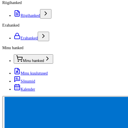
Riigihanked
Riigihanked
Erahanked
Erahanked
Minu hanked
Minu hanked
Minu kuulutused
Sõnumid
Kalender