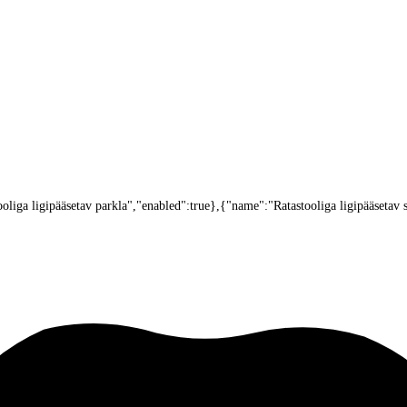
oliga ligipääsetav parkla","enabled":true},{"name":"Ratastooliga ligipääsetav s