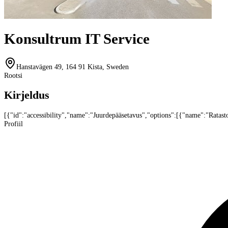
Konsultrum IT Service
Hanstavägen 49, 164 91 Kista, Sweden
Rootsi
Kirjeldus
[{"id":"accessibility","name":"Juurdepääsetavus","options":[{"name":"Ratasto
Profiil