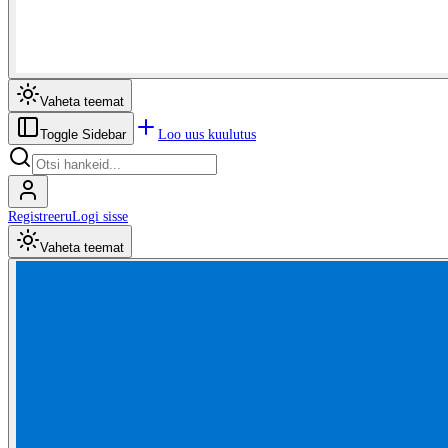
Vaheta teemat
Loo uus kuulutus
Toggle Sidebar
Registreeru
Logi sisse
Vaheta teemat