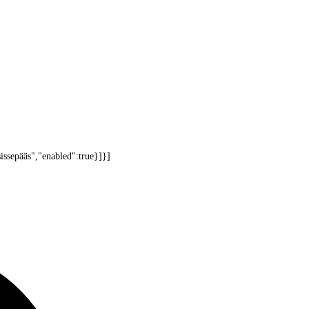
issepääs","enabled":true}]}]