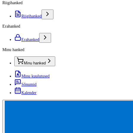
Riigihanked
Riigihanked
Erahanked
Erahanked
Minu hanked
Minu hanked
Minu kuulutused
Sõnumid
Kalender