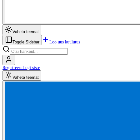
Vaheta teemat
Loo uus kuulutus
Toggle Sidebar
Registreeru
Logi sisse
Vaheta teemat