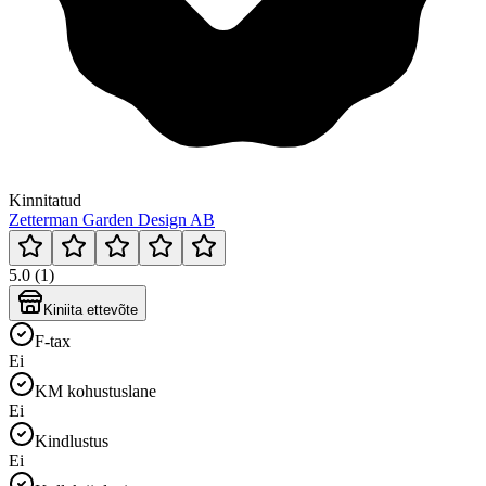
Kinnitatud
Zetterman Garden Design AB
5.0 (1)
Kiniita ettevõte
F-tax
Ei
KM kohustuslane
Ei
Kindlustus
Ei