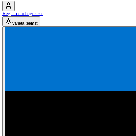
Registreeru
Logi sisse
Vaheta teemat