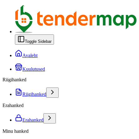
Toggle Sidebar
Avaleht
Kuulutused
Riigihanked
Riigihanked
Erahanked
Erahanked
Minu hanked