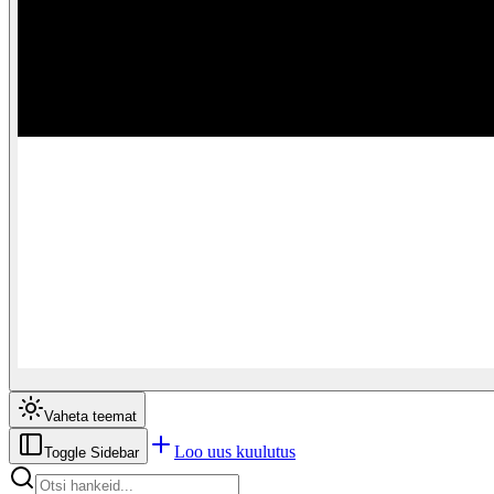
Vaheta teemat
Loo uus kuulutus
Toggle Sidebar