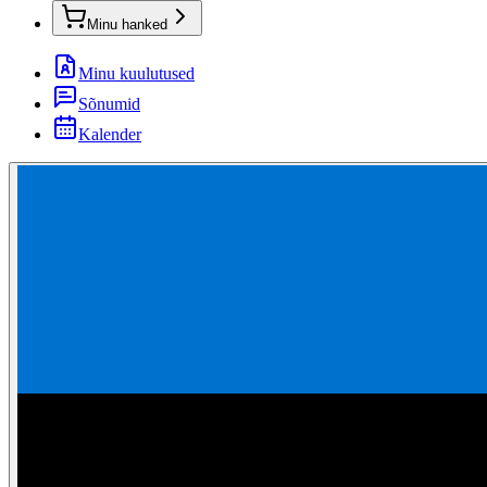
Minu hanked
Minu kuulutused
Sõnumid
Kalender