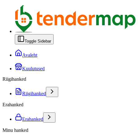
Toggle Sidebar
Avaleht
Kuulutused
Riigihanked
Riigihanked
Erahanked
Erahanked
Minu hanked