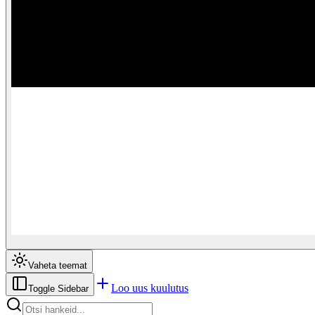
Vaheta teemat
Loo uus kuulutus
Toggle Sidebar