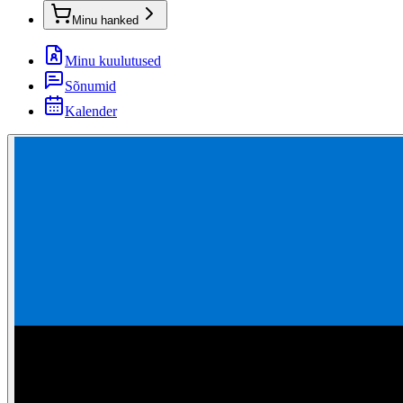
Minu hanked
Minu kuulutused
Sõnumid
Kalender