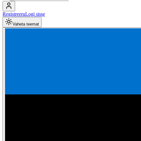
Registreeru
Logi sisse
Vaheta teemat