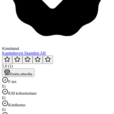
Kinnitatud
Kapitalinvest Skandien AB
5.0 (1)
Kiniita ettevõte
F-tax
Ei
KM kohustuslane
Ei
Kindlustus
Ei