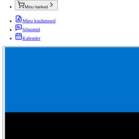
Minu hanked
Minu kuulutused
Sõnumid
Kalender