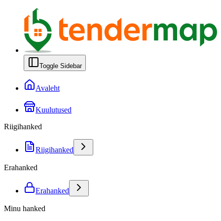
Toggle Sidebar
Avaleht
Kuulutused
Riigihanked
Riigihanked
Erahanked
Erahanked
Minu hanked