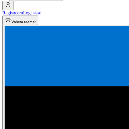
Registreeru
Logi sisse
Vaheta teemat