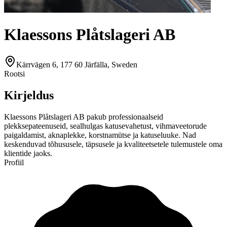
Klaessons Plåtslageri AB
Kärrvägen 6, 177 60 Järfälla, Sweden
Rootsi
Kirjeldus
Klaessons Plåtslageri AB pakub professionaalseid
plekksepateenuseid, sealhulgas katusevahetust, vihmaveetorude
paigaldamist, aknaplekke, korstnamütse ja katuseluuke. Nad
keskenduvad tõhususele, täpsusele ja kvaliteetsetele tulemustele oma
klientide jaoks.
Profiil