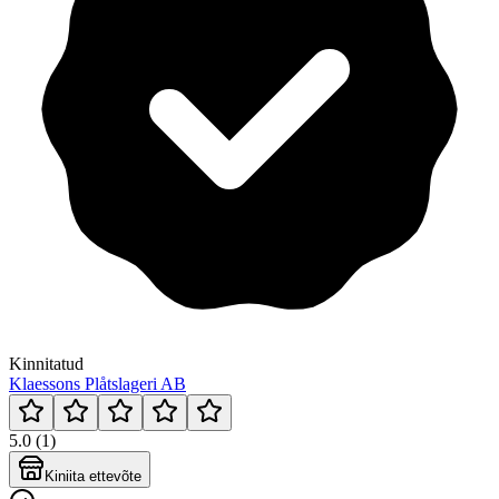
Kinnitatud
Klaessons Plåtslageri AB
5.0 (1)
Kiniita ettevõte