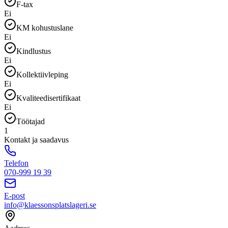
F-tax
Ei
KM kohustuslane
Ei
Kindlustus
Ei
Kollektiivleping
Ei
Kvaliteedisertifikaat
Ei
Töötajad
1
Kontakt ja saadavus
Telefon
070-999 19 39
E-post
info@klaessonsplatslageri.se