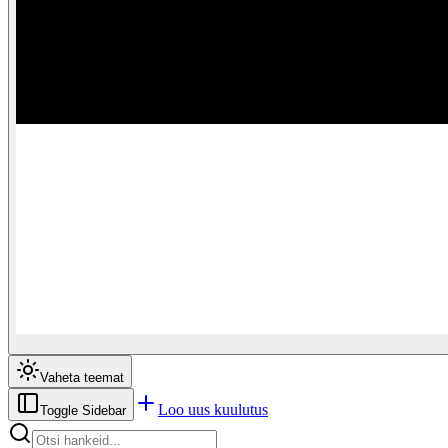
Vaheta teemat
Loo uus kuulutus
Toggle Sidebar