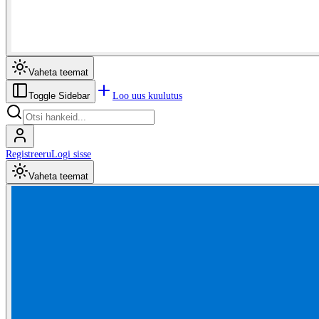
Vaheta teemat
Loo uus kuulutus
Toggle Sidebar
Registreeru
Logi sisse
Vaheta teemat