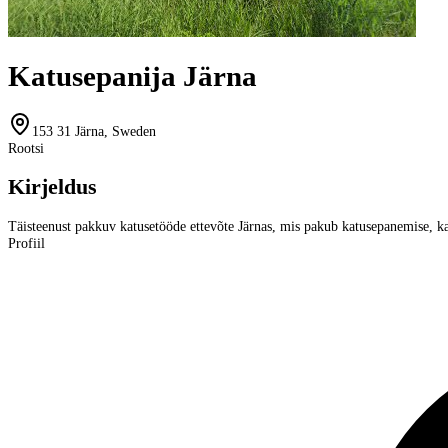
Katusepanija Järna
153 31 Järna, Sweden
Rootsi
Kirjeldus
Täisteenust pakkuv katusetööde ettevõte Järnas, mis pakub katusepanemise, kat
Profiil