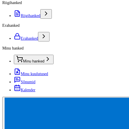
Riigihanked
Riigihanked
Erahanked
Erahanked
Minu hanked
Minu hanked
Minu kuulutused
Sõnumid
Kalender