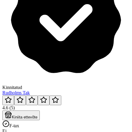
Kinnitatud
Rudholms Tak
4.6 (5)
Kiniita ettevõte
F-tax
Ei