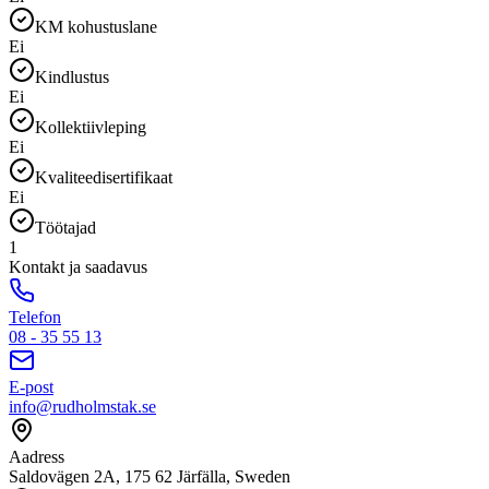
KM kohustuslane
Ei
Kindlustus
Ei
Kollektiivleping
Ei
Kvaliteedisertifikaat
Ei
Töötajad
1
Kontakt ja saadavus
Telefon
08 - 35 55 13
E-post
info@rudholmstak.se
Aadress
Saldovägen 2A, 175 62 Järfälla, Sweden