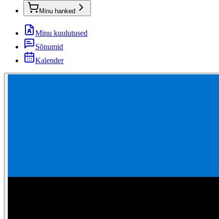
Minu hanked
Minu kuulutused
Sõnumid
Kalender