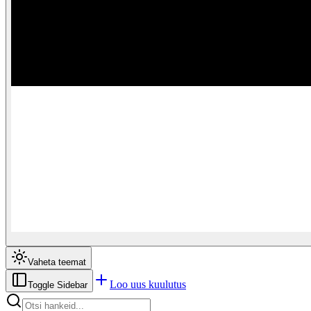
Vaheta teemat
Loo uus kuulutus
Toggle Sidebar