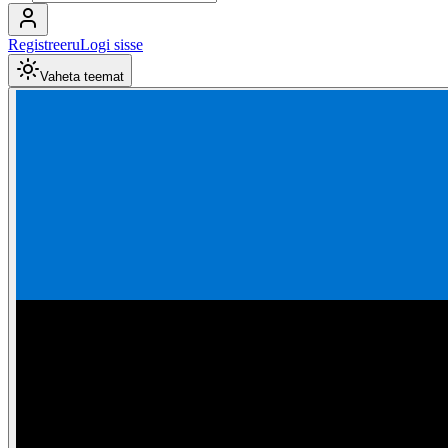
Registreeru
Logi sisse
Vaheta teemat