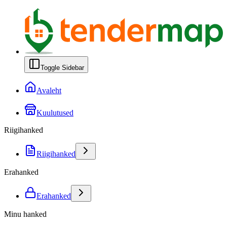
Toggle Sidebar
Avaleht
Kuulutused
Riigihanked
Riigihanked
Erahanked
Erahanked
Minu hanked