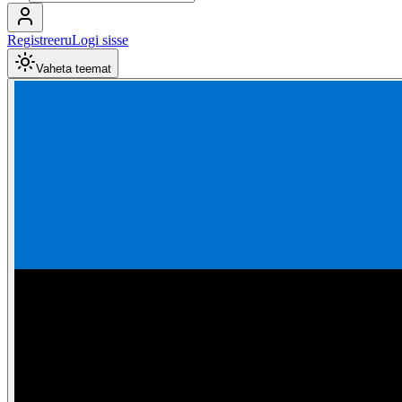
Registreeru
Logi sisse
Vaheta teemat