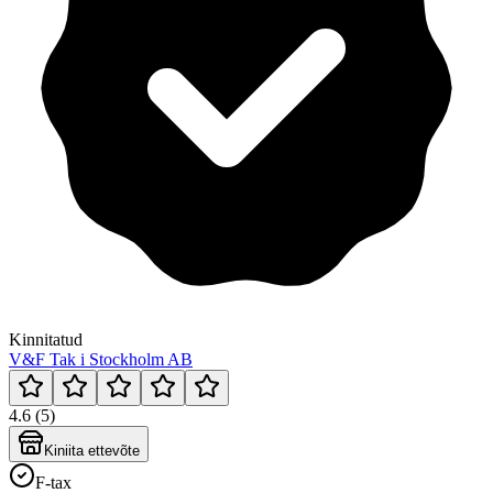
Kinnitatud
V&F Tak i Stockholm AB
4.6 (5)
Kiniita ettevõte
F-tax