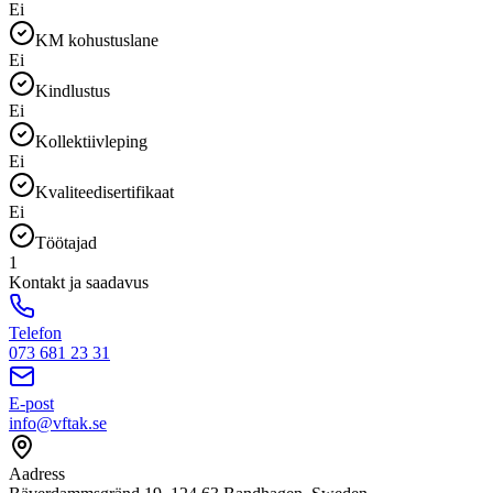
Ei
KM kohustuslane
Ei
Kindlustus
Ei
Kollektiivleping
Ei
Kvaliteedisertifikaat
Ei
Töötajad
1
Kontakt ja saadavus
Telefon
073 681 23 31
E-post
info@vftak.se
Aadress