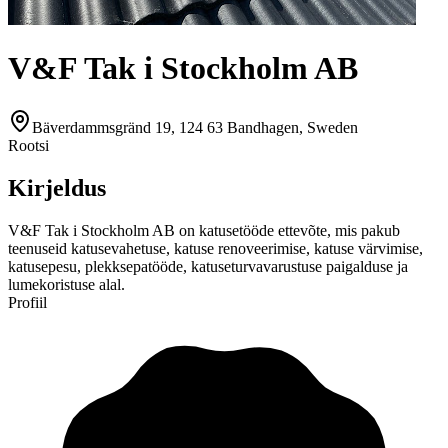
V&F Tak i Stockholm AB
Bäverdammsgränd 19, 124 63 Bandhagen, Sweden
Rootsi
Kirjeldus
V&F Tak i Stockholm AB on katusetööde ettevõte, mis pakub
teenuseid katusevahetuse, katuse renoveerimise, katuse värvimise,
katusepesu, plekksepatööde, katuseturvavarustuse paigalduse ja
lumekoristuse alal.
Profiil