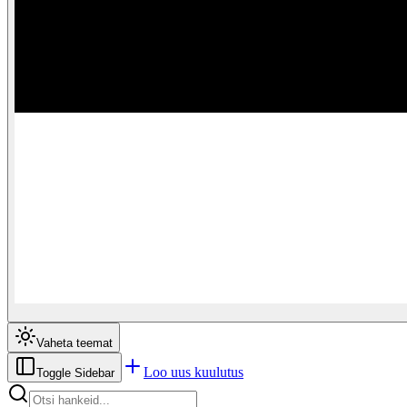
Vaheta teemat
Loo uus kuulutus
Toggle Sidebar