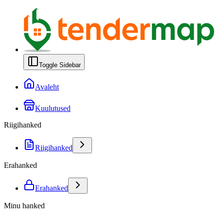
Toggle Sidebar
Avaleht
Kuulutused
Riigihanked
Riigihanked
Erahanked
Erahanked
Minu hanked