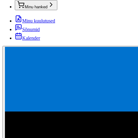
Minu hanked
Minu kuulutused
Sõnumid
Kalender