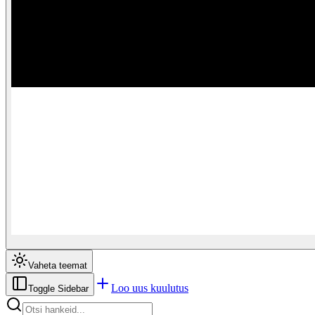
Vaheta teemat
Loo uus kuulutus
Toggle Sidebar