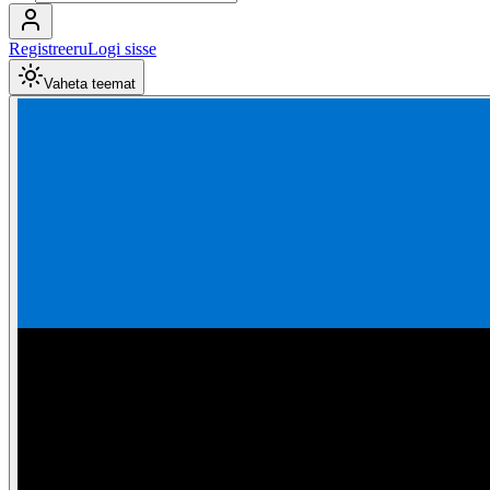
Registreeru
Logi sisse
Vaheta teemat