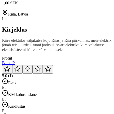
1,00 SEK
Riga, Latvia
Läti
Kirjeldus
Kiire elektriku väljakutse koju Riias ja Riia piirkonnas, meie elektrik
jõuab teie juurde 1 tunni jooksul. Avariielektriku kiire väljakutse
elektrisüsteemi häirete kõrvaldamiseks.
Profiil
Baiba P.
5.0 (1)
F-tax
Ei
KM kohustuslane
Ei
Kindlustus
Ei