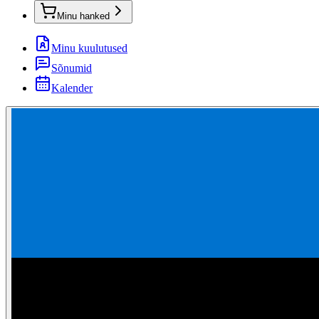
Minu hanked
Minu kuulutused
Sõnumid
Kalender