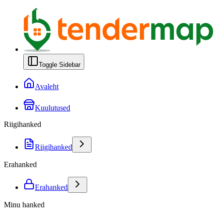
Toggle Sidebar
Avaleht
Kuulutused
Riigihanked
Riigihanked
Erahanked
Erahanked
Minu hanked