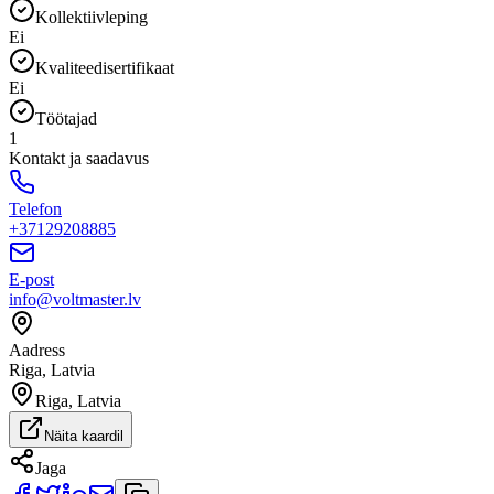
Kollektiivleping
Ei
Kvaliteedisertifikaat
Ei
Töötajad
1
Kontakt ja saadavus
Telefon
+37129208885
E-post
info@voltmaster.lv
Aadress
Riga, Latvia
Riga, Latvia
Näita kaardil
Jaga