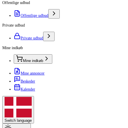
Offentlige udbud
Offentlige udbud
Private udbud
Private udbud
Mine indkøb
Mine indkøb
Mine annoncer
Beskeder
Kalender
Switch language