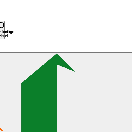
e
ffentlige
dbud