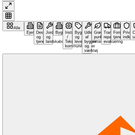
Alle
Ejendom
Design
Jordarbejde
Byggetjenester
Installationer
Byggematerialer
Udlejning
Grønt
Transport,
Forskellige
Privat
O
og
og
/
og
af
punkt
reparation,
tjenester
indkøb
u
tjenester
landskabspleje
Tekniske
leverandører
byggemaskiner
evakuering
kommunikationer
og
værktøj